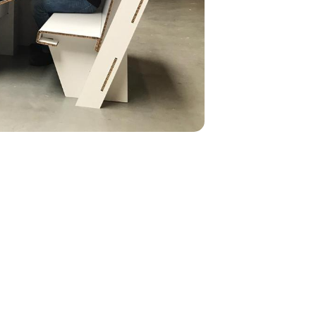
Stralend in ons eerste prototype!
(links naar rechts)
Coen Sluiskes, ​Co-founder / Quality Manager
Gerrit-Jan Sluiskes, Co-founder / Sales
Manager
Jeroen Rengelink, Producent