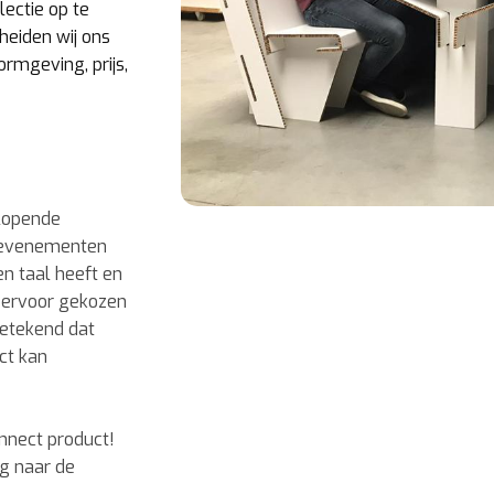
ectie op te
heiden wij ons
rmgeving, prijs,
nlopende
r-evenementen
en taal heeft en
ij ervoor gekozen
betekend dat
ct kan
Connect product!
ag naar de