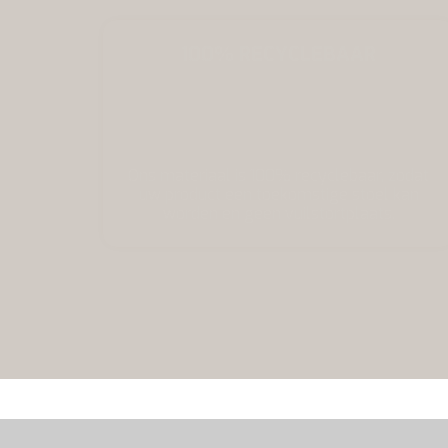
100% RECYCLEBAAR
Ons materiaal is 100% recyclebaar, zodat
uw product een toekomstige stoel kan
worden en geen vuilstortplaats.