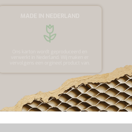
MADE IN NEDERLAND
Ons karton wordt geproduceerd en
verwerkt in Nederland. Wij maken er
vervolgens een orgineel product van.