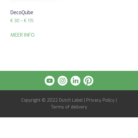
DecoQube
Prijsklasse:
€
30
–
€
115
€ 30
tot
MEER INFO
€ 115
Copyright © 2022
Dutch Label
|
Privacy Policy
|
Terms of delivery