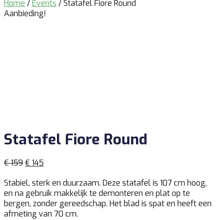
Home
/
Events
/ Statafel Fiore Round
Aanbieding!
Statafel Fiore Round
Oorspronkelijke
Huidige
€
159
€
145
prijs
prijs
Stabiel, sterk en duurzaam. Deze statafel is 107 cm hoog,
was:
is:
en na gebruik makkelijk te demonteren en plat op te
€ 159.
€ 145.
bergen, zonder gereedschap. Het blad is spat en heeft een
afmeting van 70 cm.