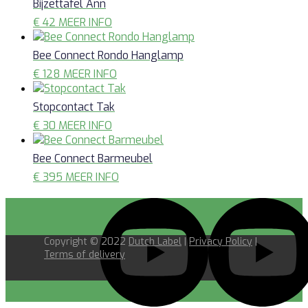
Bijzettafel Ann
€
42
MEER INFO
Bee Connect Rondo Hanglamp
€
128
MEER INFO
Stopcontact Tak
€
30
MEER INFO
Bee Connect Barmeubel
€
395
MEER INFO
Copyright © 2022
Dutch Label
|
Privacy Policy
|
Terms of delivery