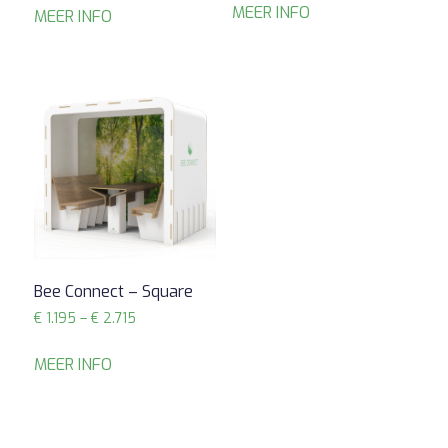
was:
is:
tot
MEER INFO
MEER INFO
€ 3.295.
€ 2.390.
€ 2.615
Bee Connect – Square
Prijsklasse:
€
1.195
–
€
2.715
€ 1.195
tot
MEER INFO
€ 2.715