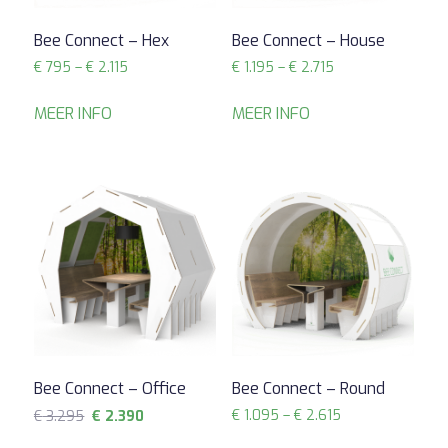
Bee Connect – Hex
Bee Connect – House
Prijsklasse:
Prijsklasse:
€
795
–
€
2.115
€
1.195
–
€
2.715
€ 795
€ 1.195
tot
tot
MEER INFO
MEER INFO
€ 2.115
€ 2.715
Aanbieding!
Bee Connect – Office
Bee Connect – Round
Oorspronkelijke
Huidige
Prijsklasse:
€
1.095
–
€
2.615
€
3.295
€
2.390
prijs
prijs
€ 1.095